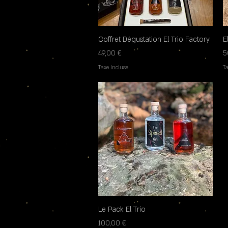
Coffret Dégustation El Trio Factory
Aperçu rapide
E
Prix
P
49,00 €
5
Taxe Incluse
Ta
Le Pack El Trio
Aperçu rapide
Prix
100,00 €