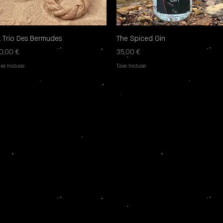
l Trio Des Bermudes
Aperçu rapide
The Spiced Gin
Aperçu rapide
rix
Prix
0,00 €
35,00 €
xe Incluse
Taxe Incluse