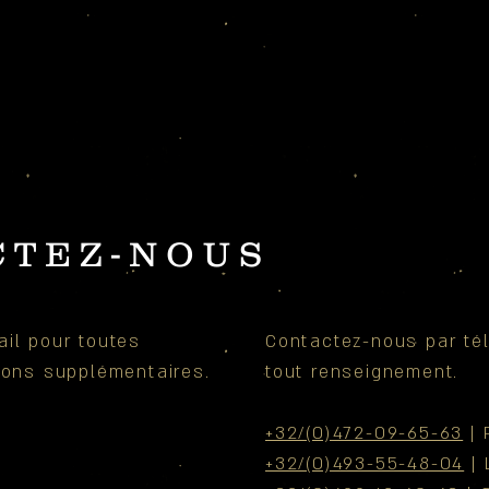
CTEZ-NOUS
il pour toutes
Contactez-nous par té
tions
supplémentaires
.
tout
renseignement.
+32/(0)472-09-65-63
| 
+32/(0)493-55-48-04
| 