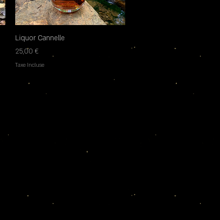
Liquor Cannelle
Aperçu rapide
Prix
25,00 €
Taxe Incluse