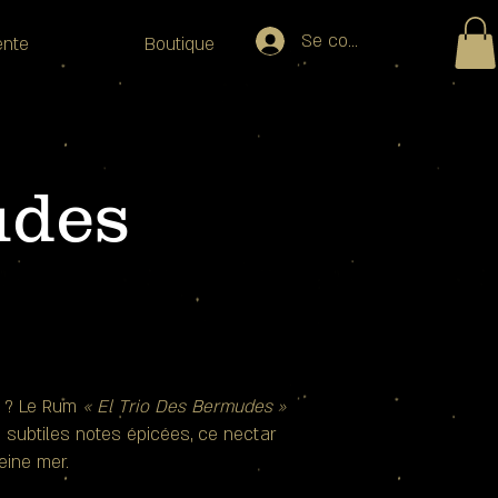
Se connecter
ente
Boutique
udes
r ? Le Rum
« El Trio Des Bermudes »
s subtiles notes épicées, ce nectar
leine mer.